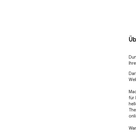
Üb
Dun
Ihr
Dar
Web
Mac
für
hel
The
onl
War