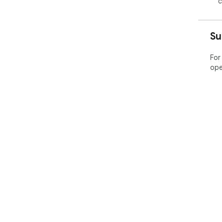
c
Su
For
ope