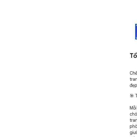
Tổ
Chế
tra
đẹp
🎯 
Mỗi
chó
tra
phò
giư