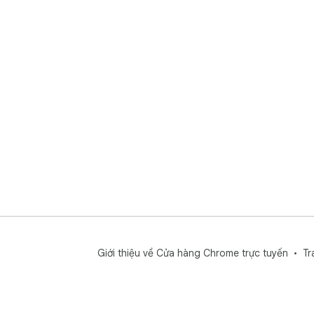
xanh
War
đọc
Dra
Sol
Nor
Bắc
📖 
A. 
B. 
tượ
C. 
đặt

D. 
ngà
E. 
Giới thiệu về Cửa hàng Chrome trực tuyến
Tr
tức.
💡 
💡 