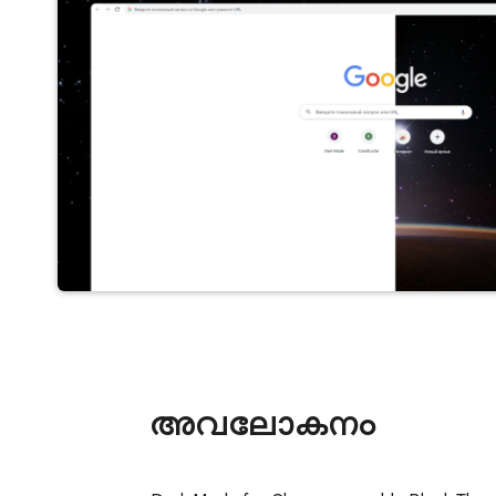
അവലോകനം