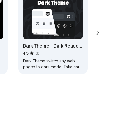
Dark Theme - Dark Reader
for Web
4.5
Dark Theme switch any web
pages to dark mode. Take care
of your eyes day using a dark
reader or change screen
brightness.