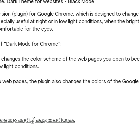
e. Dark Theme for websites - Black Mode
sion (plugin) for Google Chrome, which is designed to change
cially useful at night or in low light conditions, when the bri
mfortable for the eyes.

of "Dark Mode for Chrome":

n changes the color scheme of the web pages you open to beco
light conditions.

to web pages, the plugin also changes the colors of the Google 
a uniform dark style for the entire browser.

 Mode for Chrome" usually provides custom settings, allowing y
schedule, or turn it on and off manually.

െയും കുറിച്ച് കൂടുതലറിയുക.
*: Dark Mode can help save power on laptops and monitors wit