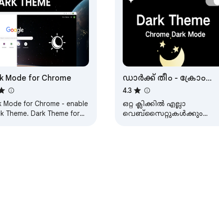
k Mode for Chrome
ഡാർക്ക് തീം - ക്രോം
ഡാർക്ക് മോഡ്
4.3
k Mode for Chrome - enable
ഒറ്റ ക്ലിക്കിൽ എല്ലാ
ck Theme. Dark Theme for
വെബ്സൈറ്റുകൾക്കും
sites - Black Mode
ലളിതമായ ഡാർക്ക് മോഡ്
പ്രാപ്തമാക്കുക.