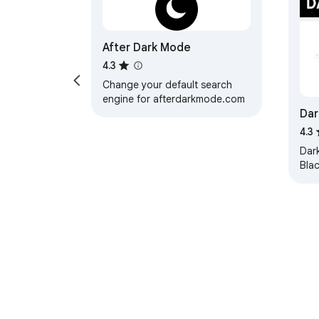
After Dark Mode
4.3
Change your default search
engine for afterdarkmode.com
Dar
4.3
Dar
Bla
web