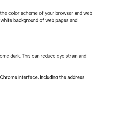
 the color scheme of your browser and web 
ght white background of web pages and 
me dark. This can reduce eye strain and 
Chrome interface, including the address 
ou to choose when and how to activate dark 
h OLED screens and reduce eye fatigue 