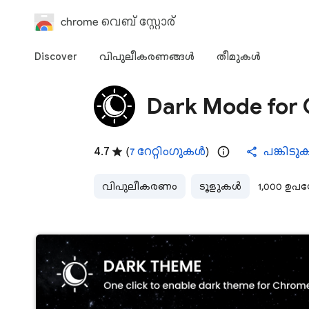
chrome വെബ് സ്റ്റോര്‍
Discover
വിപുലീകരണങ്ങള്‍
തീമുകള്‍‌
Dark Mode for
4.7
(
7 റേറ്റിംഗുകൾ
)
പങ്കിടു
വിപുലീകരണം
ടൂളുകൾ
1,000 ഉപ