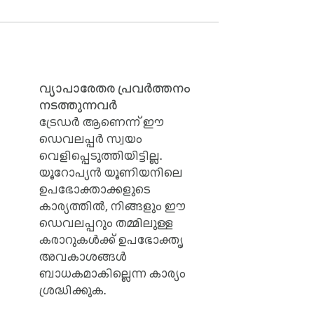
 issues on certain websites as they may use 
the developer. To install and configure this 
ration instructions.
വ്യാപാരേതര പ്രവർത്തനം
നടത്തുന്നവർ
ട്രേഡർ ആണെന്ന് ഈ
ഡെവലപ്പർ സ്വയം
വെളിപ്പെടുത്തിയിട്ടില്ല.
യൂറോപ്യൻ യൂണിയനിലെ
ഉപഭോക്താക്കളുടെ
കാര്യത്തിൽ, നിങ്ങളും ഈ
ഡെവലപ്പറും തമ്മിലുള്ള
കരാറുകൾക്ക് ഉപഭോക്തൃ
അവകാശങ്ങൾ
ബാധകമാകില്ലെന്ന കാര്യം
ശ്രദ്ധിക്കുക.