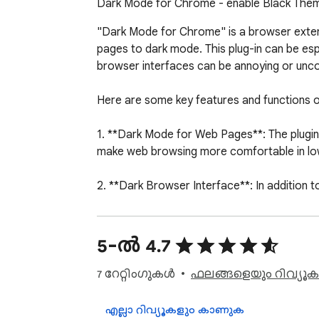
Dark Mode for Chrome - enable Black Them
"Dark Mode for Chrome" is a browser exten
pages to dark mode. This plug-in can be espe
browser interfaces can be annoying or unco
Here are some key features and functions 
1. **Dark Mode for Web Pages**: The plugi
make web browsing more comfortable in low 
2. **Dark Browser Interface**: In addition 
bar, bookmarks bar, and menus. This creates 
3. **Settings and Personalization**: "Dark
5-ൽ 4.7
mode. You can turn it on by default, set up a 
7 റേറ്റിംഗുകൾ
ഫലങ്ങളെയും റിവ്യൂകള
4. **Energy Saver and Reduce Eye Fatigue*
during prolonged computer use.

എല്ലാ റിവ്യൂകളും കാണുക