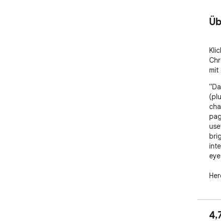
Üb
Kli
Chr
mit
"Da
(pl
cha
pag
usef
bri
int
eyes
Her
Mod
1. 
4,
the