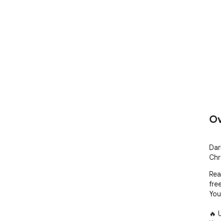
Ov
Dar
Chr
Rea
free
You
🔥 