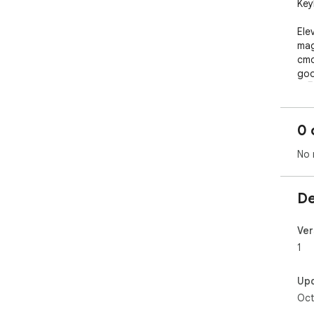
Key
Ele
mag
cmd
goo
🚀🖥
0 
No 
De
Ver
1
Up
Oct