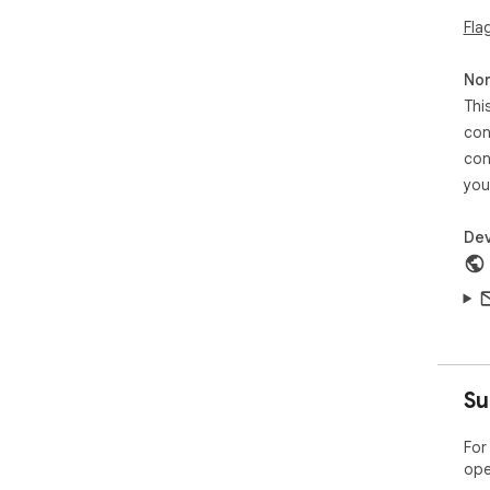
Fla
Non
Thi
con
con
you
Dev
Su
For
ope