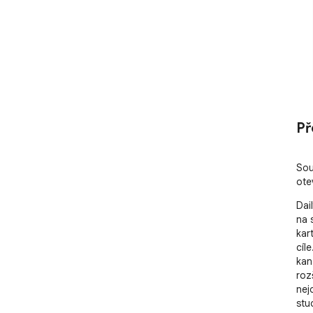
Př
Sou
ote
Dai
na 
kar
cíl
kan
roz
nej
stu