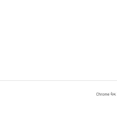
Chrome વેબ સ