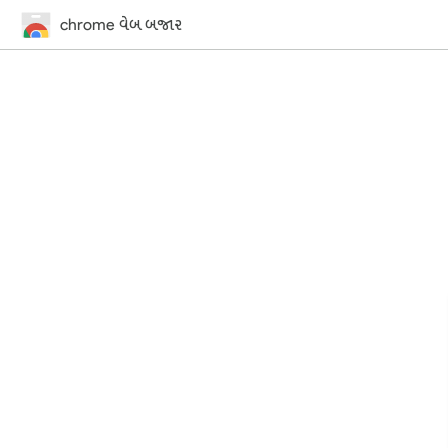
chrome વેબ બજાર