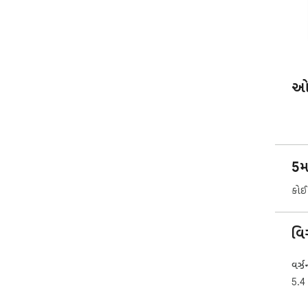
ઓવ
5મ
કોઈ 
વિ
વર્ઝ
5.4