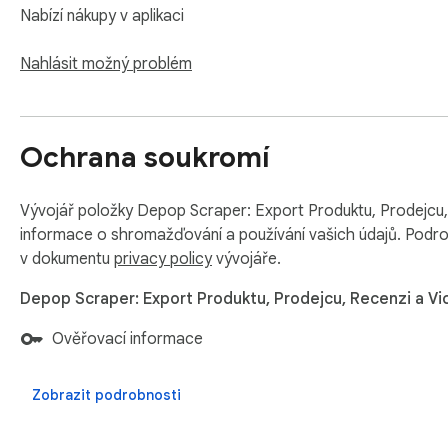
Nabízí nákupy v aplikaci
Monitoring & Alerts

Page Watcher lets you track changes on any Depop page over t
Nahlásit možný problém
Receive notifications via webhook or ntfy.sh when your condi
follow.

Ochrana soukromí
Batch Processing

Batch URL Opener allows you to queue multiple Depop URLs 
result pages. The extension processes each URL in sequence a
Vývojář položky Depop Scraper: Export Produktu, Prodejcu, R
informace o shromažďování a používání vašich údajů. Podro
Export Formats

v dokumentu
privacy policy
vývojáře.
CSV, Excel (XLSX), JSON, HTML Table, Raw JSON.

Depop Scraper: Export Produktu, Prodejcu, Recenzi a Vi
Perfect For

Ověřovací informace
This extension is ideal for resellers tracking competitor pric
analyzing secondhand trends. Use it to gather Depop product 
Zobrazit podrobnosti
Supported Regions

The extension supports data extraction from Depop globally, i