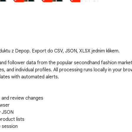
oduktu z Depop. Export do CSV, JSON, XLSX jednim klikem.
s, and follower data from the popular secondhand fashion market
and individual profiles. All processing runs locally in your brow
dates with automated alerts.

, and review changes

wser

w JSON

oduct lists

 session
