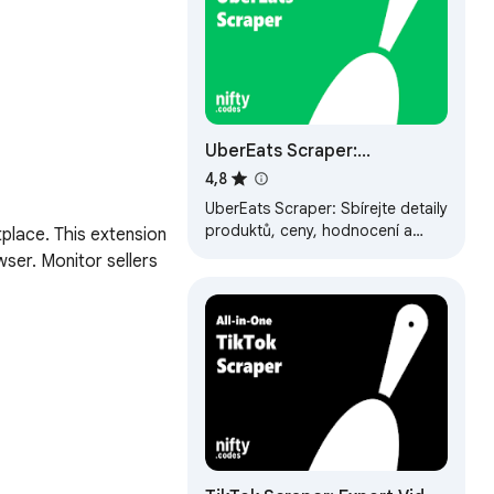
UberEats Scraper:
Exportujte obchody, menu,
4,8
recenze a další
UberEats Scraper: Sbírejte detaily
produktů, ceny, hodnocení a
place. This extension 
poplatky za doručení. Export do
ser. Monitor sellers 
CSV, JSON, XLSX.