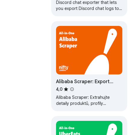
Discord chat exporter that lets
you export Discord chat logs to
CSV, HTML, JSON, and TXT — a
fast, local Discord chat exporter.
Alibaba Scraper: Export
produktů, dodavatelů,
4,0
recenzí a dalších
Alibaba Scraper: Extrahujte
detaily produktů, profily
dodavatelů Alibaba a další.
Export do CSV, JSON, XLSX
snadno.