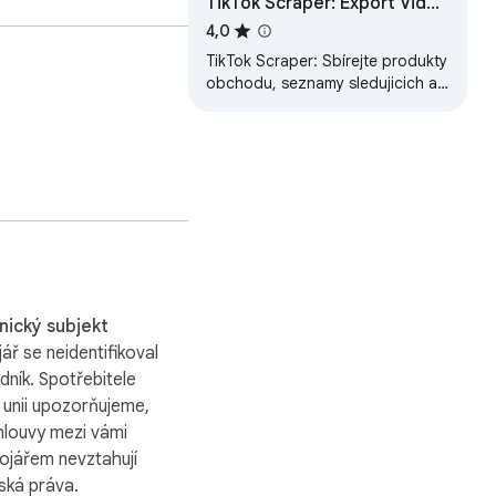
TikTok Scraper: Export Videi,
Komentaru, Profilu a Vice
4,0
TikTok Scraper: Sbírejte produkty
obchodu, seznamy sledujicich a
recenze. Export do CSV, JSON,
tion Date, All Images, 
XLSX.
e, Gender, For Kids, 
 Seller Verified, Seller 
ture, Review Rating, 
ický subjekt
ář se neidentifikoval
 URL.

dník. Spotřebitele
 unii upozorňujeme,
icture, Website, URL.

mlouvy mezi vámi
vojářem nevztahují
icture, Website, URL.

ská práva.