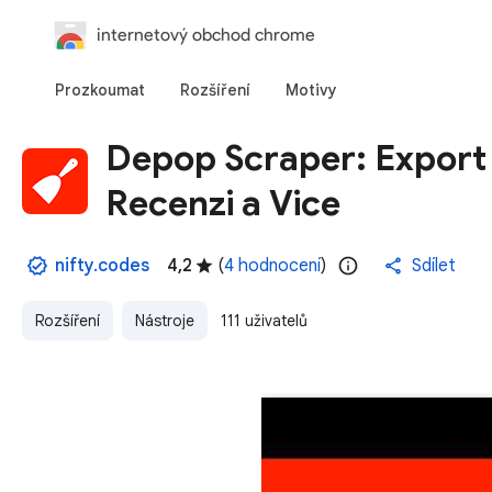
internetový obchod chrome
Prozkoumat
Rozšíření
Motivy
Depop Scraper: Export 
Recenzi a Vice
nifty.codes
4,2
(
4 hodnocení
)
Sdílet
Rozšíření
Nástroje
111 uživatelů