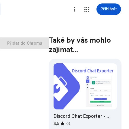
Přihlásit
Také by vás mohlo
Přidat do Chromu
zajímat…
Discord Chat Exporter -
DiscordKit
4,5