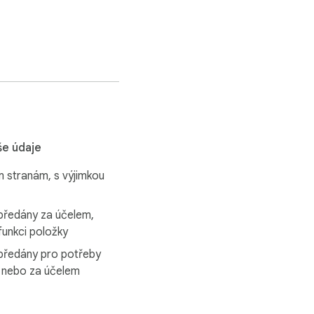
us, or review rating. 
item from a seller you 
lect them from search 
še údaje
 stranám, s výjimkou
předány za účelem,
 funkci položky
market researchers 
předány pro potřeby
ket analysis.

 nebo za účelem
 all other regions 