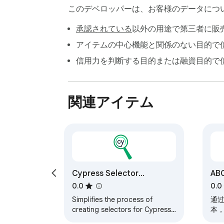
このデベロッパーは、お客様のデータにつ
承認されている
以外の用途で第三者に販
アイテムの中心機能と関係のない目的で
信用力を判断する目的または融資目的で
関連アイテム
Cypress Selector
ABC
Generator
0.0
0.0
Simplifies the process of
通过 
creating selectors for Cypress
本，
tests, making it easier to write
用