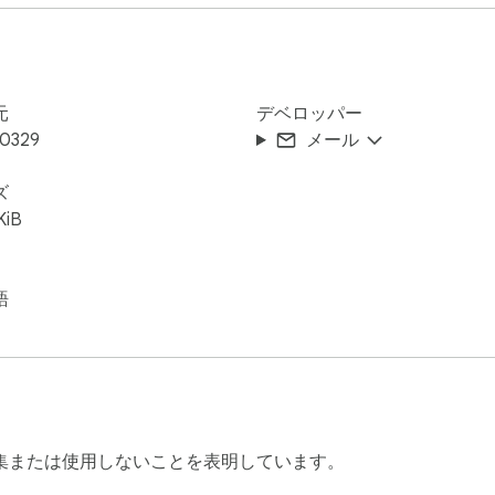
元
デベロッパー
0329
メール
ズ
KiB
語
集または使用しないことを表明しています。