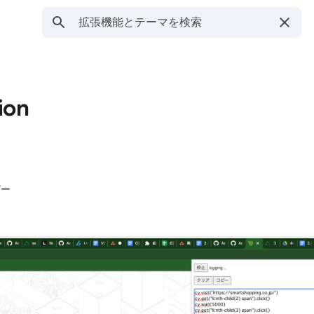
ion
ザー