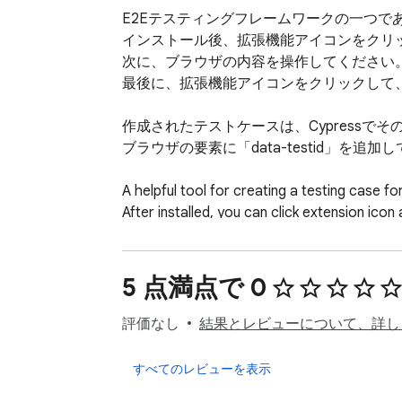
E2Eテスティングフレームワークの一つであ
インストール後、拡張機能アイコンをクリ
次に、ブラウザの内容を操作してください。
最後に、拡張機能アイコンをクリックして、C
作成されたテストケースは、Cypress
ブラウザの要素に「data-testid」を
A helpful tool for creating a testing case f
After installed, you can click extension icon 
Second, please operation on browser conten
Finally, you can click extension icon and vie
5 点満点で 0
The created test case may not completely us
If you add 'data-testid' to your element o
評価なし
結果とレビューについて、詳し
すべてのレビューを表示