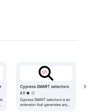
r
Cypress SMART selectors
4.0
ls
Cypress SMART selectors is an
s
extension that generates any
selector in Cypress format