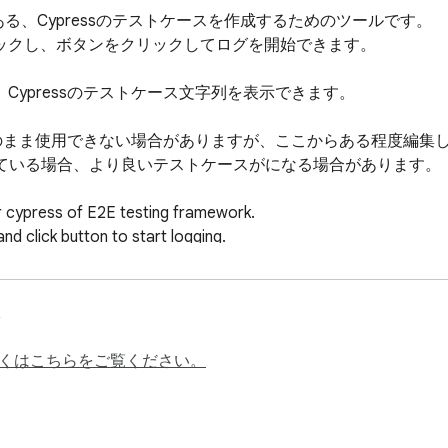
る、Cypressのテストケースを作成するためのツールです。

ックし、ボタンをクリックしてログを開始できます。



ypressのテストケース文字列を表示できます。

でそのまま使用できない場合がありますが、ここからある程度編集
追加している場合、より良いテストケースがになる場合があります。

or cypress of E2E testing framework.

and click button to start logging.

ts.

w cypress test case strings.

able for cypress. But you can edit from this.

f browser contents, the test case more may be more useful.
くはこちらをご覧ください。