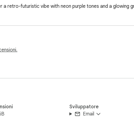
a retro-futuristic vibe with neon purple tones and a glowing g
ecensioni.
nsioni
Sviluppatore
iB
Email