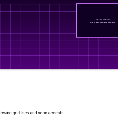
lowing grid lines and neon accents.