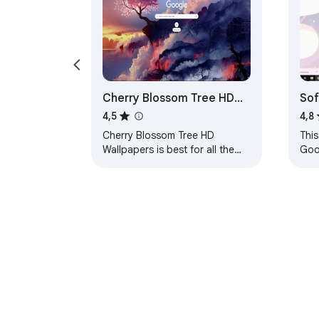
Cherry Blossom Tree HD
Sof
Wallpapers Theme
4,5
4,8
Cherry Blossom Tree HD
This
Wallpapers is best for all the
Goo
users who love to set their
loo
theme to Cherry Blossom Tree
noth
wallpapers. HOW TO…
them
Informazioni sul Chrome