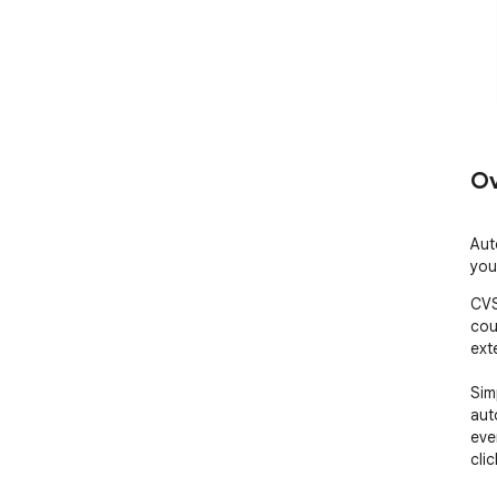
Ov
Aut
you
CVS
cou
exte
Sim
aut
eve
clic