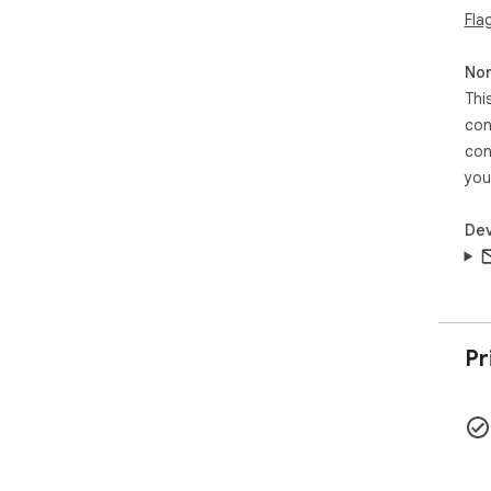
Fla
aga
Non
Thi
con
con
you
Dev
Pr