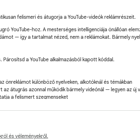
kusan felismeri és átugorja a YouTube-videók reklámrészeit.
ró YouTube-hoz. A mesterséges intelligenciája önállóan elemz
lámot — így a tartalmat nézed, nem a reklámokat. Bármely nyel
. Párosítsd a YouTube alkalmazásból kapott kóddal.

 az önreklámot különböző nyelveken, alkotóknál és témákban

rt az átugrás azonnal működik bármely videónál — legyen az új 
atja a felismert szegmenseket

ti a gyorsítótárból

 a szponzorszegmenseket

kikapcsolhatod

król és véleményekről.