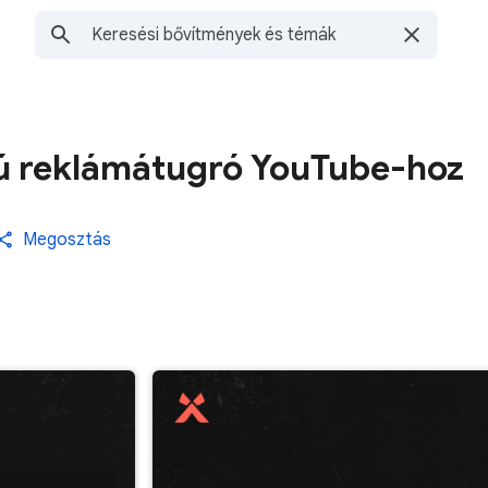
pú reklámátugró YouTube-hoz
Megosztás