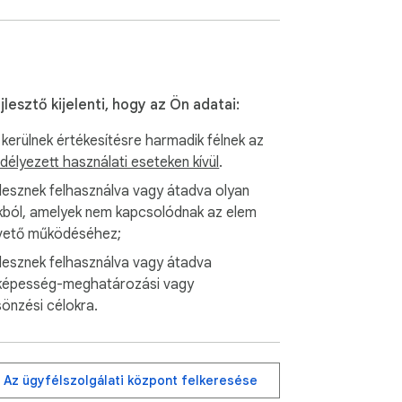
jlesztő kijelenti, hogy az Ön adatai:
kerülnek értékesítésre harmadik félnek az
délyezett használati eseteken kívül
.
lesznek felhasználva vagy átadva olyan
kból, amelyek nem kapcsolódnak az elem
vető működéséhez;
lesznek felhasználva vagy átadva
lképesség-meghatározási vagy
sönzési célokra.
Az ügyfélszolgálati központ felkeresése