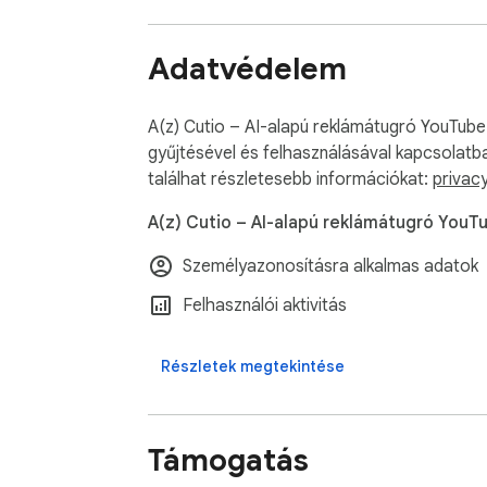
• Kövesd a tokenhasználatot grafikonokkal és
• A kulcsod AES-256-GCM titkosítással kerü
Adatvédelem
> Fiók

• Jelentkezz be Google-fiókkal

A(z) Cutio – AI-alapú reklámátugró YouTube
• Válassz 48 kezelőfelületi nyelv közül

gyűjtésével és felhasználásával kapcsolatb
• Bármikor törölheted a fiókodat és a hozz
találhat részletesebb információkat:
privacy
A(z) Cutio – AI-alapú reklámátugró YouT
Azonnal ingyen használható, opcionális kulc
Személyazonosításra alkalmas adatok
Felhasználói aktivitás
Részletek megtekintése
Támogatás