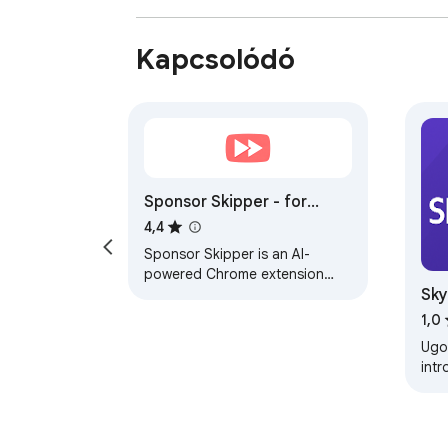
Kapcsolódó
Sponsor Skipper - for
YouTube™
4,4
Sponsor Skipper is an AI-
powered Chrome extension
Sky
that recognizes and auto skips
sponsored content inside
ugo
1,0
YouTube videos.
öss
Ugo
eg
intr
blok
kat
gom