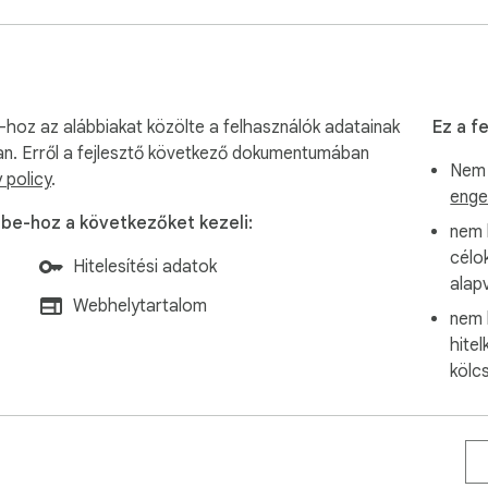
 havi visszaállítási információkkal

l tárolásra, soha nem egyszerű szövegként

-hoz az alábbiakat közölte a felhasználók adatainak
Ez a fe
an. Erről a fejlesztő következő dokumentumában
Nem 
á kapcsolódó adatokat

 policy
.
enge
ube-hoz a következőket kezeli:
csal a korlátok eltávolításához. Adataidat bármikor törölheted.
nem 
célo
Hitelesítési adatok
alap
Webhelytartalom
nem 
hite
kölc