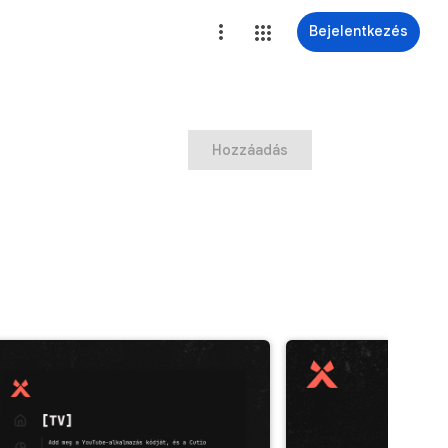
Bejelentkezés
Hozzáadás