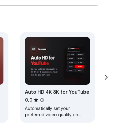
Auto HD 4K 8K for YouTube
0,0
Automatically set your
preferred video quality on
YouTube. Enjoy videos in HD,
4K, or 8K without manually
changing settings.