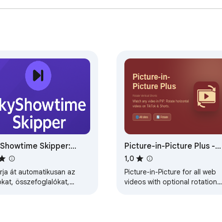
Showtime Skipper:
Picture-in-Picture Plus -
rja át az introkat,
Rotate Vertical Shorts
1,0
zefoglalókat és
rja át automatikusan az
Picture-in-Picture for all web
yebeket
okat, összefoglalókat,
videos with optional rotation
kolja a hirdetéseket és
for vertical videos
tintson a következő epizód
bra a…