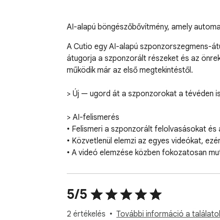
AI-alapú böngészőbővítmény, amely automati
A Cutio egy AI-alapú szponzorszegmens-átug
átugorja a szponzorált részeket és az önrek
működik már az első megtekintéstől.

> Új — ugord át a szponzorokat a tévéden is
> AI-felismerés

• Felismeri a szponzorált felolvasásokat és
• Közvetlenül elemzi az egyes videókat, ezé
• A videó elemzése közben fokozatosan mut
• A korábban elemzett videókat azonnal betöl
> Automatikus átugrás

5/5
• Lejátszás közben automatikusan átugorja
• Az önreklám átugrását bármikor be- vagy 
2 értékelés
További információ a találato