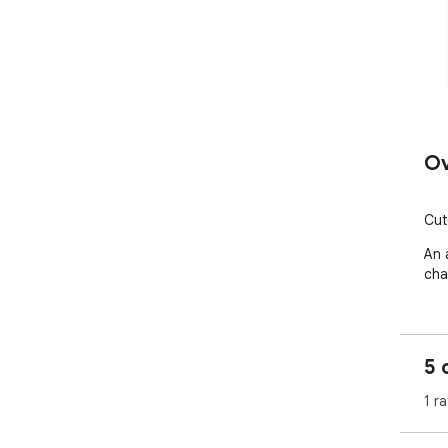
Ov
Cut
An 
cha
5 
1 ra