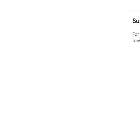
Su
For
dev