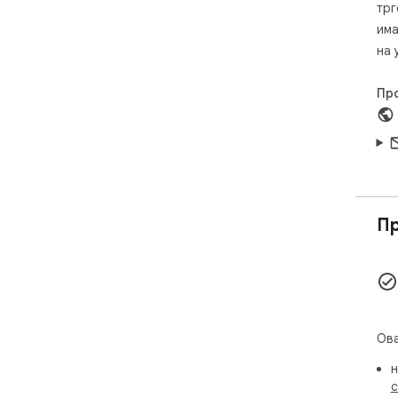
dis
трг
има
на 
Пр
Пр
Ова
н
с