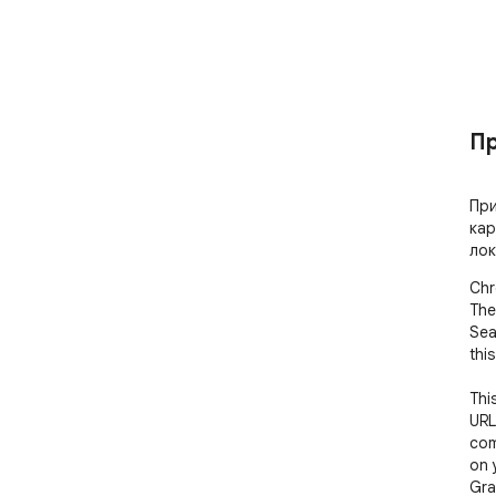
Пр
При
кар
лок
Chr
The
Sea
this
Thi
URL
com
on 
Gra