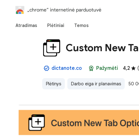
„chrome“ internetinė parduotuvė
Atradimas
Plėtiniai
Temos
Custom New T
dictanote.co
Pažymėti
4,2
(
Plėtinys
Darbo eiga ir planavimas
50 0