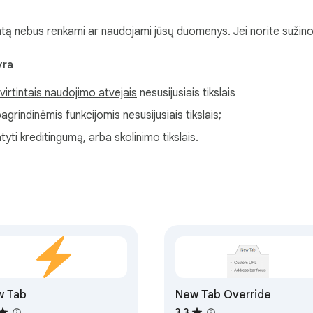
ą nebus renkami ar naudojami jūsų duomenys. Jei norite sužinot
yra
virtintais naudojimo atvejais
nesusijusiais tikslais
grindinėmis funkcijomis nesusijusiais tikslais;
tyti kreditingumą, arba skolinimo tikslais.
w Tab
New Tab Override
3,3