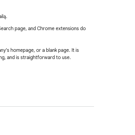
ilą.
Search page, and Chrome extensions do 
y's homepage, or a blank page. It is 
, and is straightforward to use.

l page like chrome://apps too.
