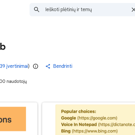
ab
39 įvertinimai
)
Bendrinti
00 naudotojų