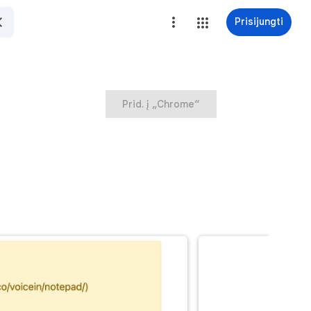
Prisijungti
Prid. į „Chrome“