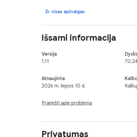
Customization:

1) Focus on the address bar on the new ta
Žr. visas apžvalgas
unchecked, the focus is on the page. 

If you want to disable the custom new tab e
Išsami informacija
Versija
Dydi
1.11
70.2
Atnaujinta
Kalb
2026 m. liepos 10 d.
Kalbų
Pranešti apie problemą
Privatumas