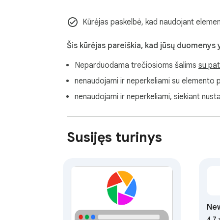
Kūrėjas paskelbė, kad naudojant element
Šis kūrėjas pareiškia, kad jūsų duomenys 
Neparduodama trečiosioms šalims
su pat
nenaudojami ir neperkeliami su elemento pa
nenaudojami ir neperkeliami, siekiant nusta
Susijęs turinys
Ne
4,7