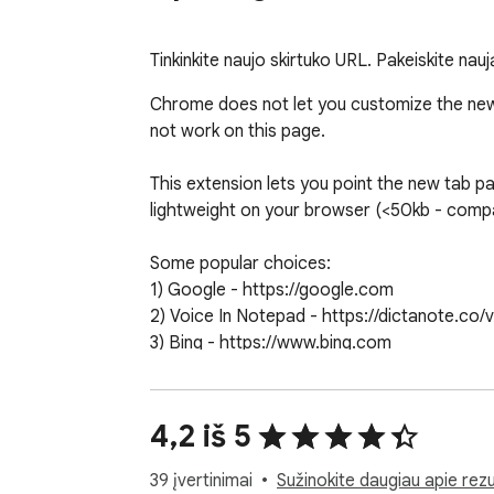
Tinkinkite naujo skirtuko URL. Pakeiskite nauj
Chrome does not let you customize the ne
not work on this page. 

This extension lets you point the new tab p
lightweight on your browser (<50kb - compar
Some popular choices:

1) Google - https://google.com

2) Voice In Notepad - https://dictanote.co/v
3) Bing - https://www.bing.com

4) ChatGPT - https://chat.openai.com

5) Blank Page - about:blank

4,2 iš 5
You can also set it to a local file path like 
39 įvertinimai
Sužinokite daugiau apie rezu