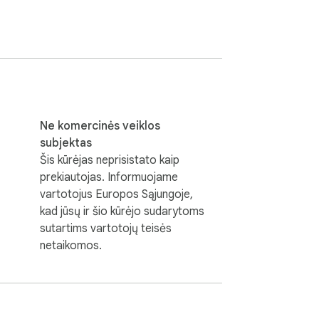
s bar when you open a new tab page. When 
sabling this extension.
Ne komercinės veiklos
subjektas
Šis kūrėjas neprisistato kaip
prekiautojas. Informuojame
vartotojus Europos Sąjungoje,
kad jūsų ir šio kūrėjo sudarytoms
sutartims vartotojų teisės
netaikomos.