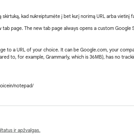
ą skirtuką, kad nukreiptumėte į bet kurį norimą URL arba vietinį fa
w tab page. The new tab page always opens a custom Google 
age to a URL of your choice. It can be Google.com, your compan
ed to, for example, Grammarly, which is 36MB), has no tracking
oicein/notepad/

file:///C:/Documents/test.html . You can set the URL to an interna
ltatus ir apžvalgas.