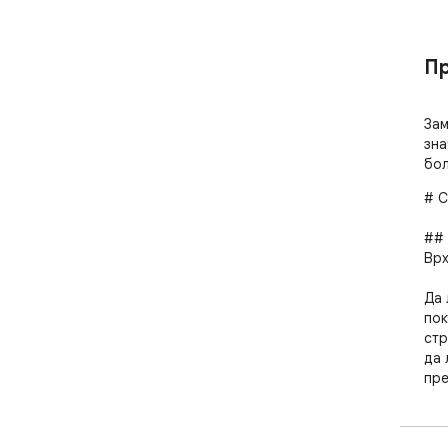
Пр
Зам
зна
бољ
# C
## 
Врх
Да 
пок
стр
да 
пре
јед
пок
при