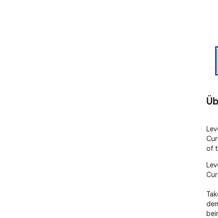
Üb
Lev
Cur
of 
Lev
Cur
Tak
dem
bei