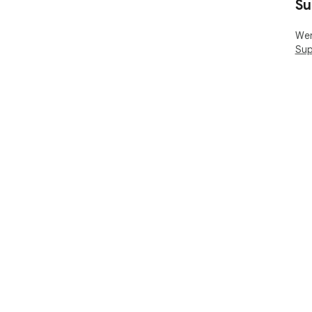
Su
Wen
Sup