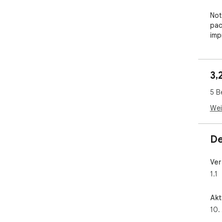
Note
pac
imp
ene
you
and
3,
Use
5 B
cast
You
Wei
See
De
Ver
1.1
Akt
10.