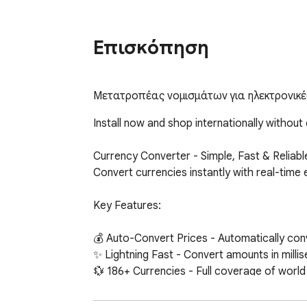
Επισκόπηση
Μετατροπέας νομισμάτων για ηλεκτρονικές 
Install now and shop internationally without 
Currency Converter - Simple, Fast & Reliable
Convert currencies instantly with real-time
Key Features:

💰 Auto-Convert Prices - Automatically con
✨ Lightning Fast - Convert amounts in millise
💱 186+ Currencies - Full coverage of world 
🌙 Dark Mode - Beautiful animated theme sw
📊 Live Exchange Rates - Automatic updates 