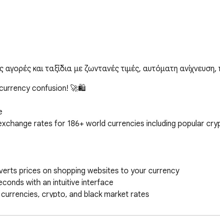
αγορές και ταξίδια με ζωντανές τιμές, αυτόματη ανίχνευση, 
currency confusion! 🚀🛍️



 exchange rates for 186+ world currencies including popular cryp
verts prices on shopping websites to your currency

conds with an intuitive interface

currencies, crypto, and black market rates

itcher for comfortable use anytime

from reliable financial data sources
