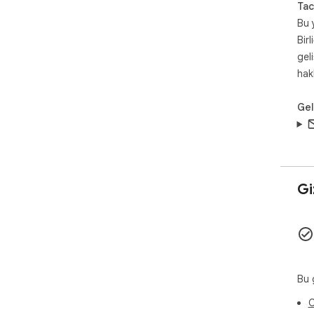
Tac
Bu 
Birl
gel
hak
Geli
Giz
Bu g
O