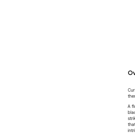
Ov
Cur
the
A f
bla
str
tha
intr