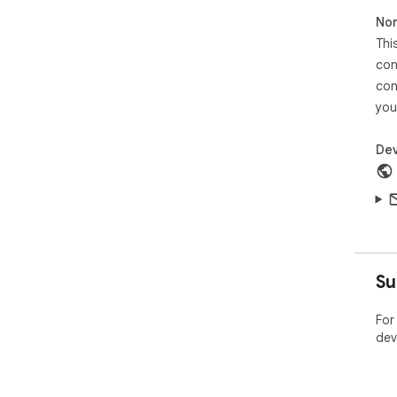
Non
Thi
con
con
you
Dev
Su
For
dev