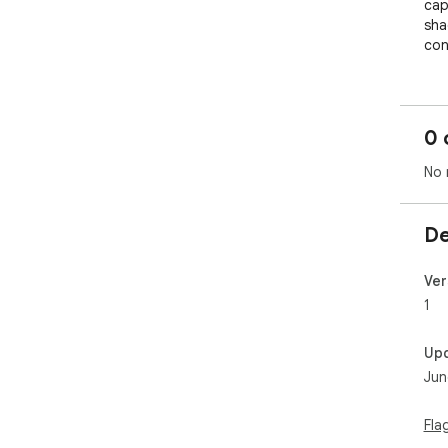
cap
sha
con
0 
No 
De
Ver
1
Up
Jun
Fla