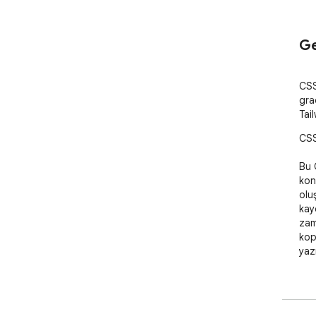
Ge
CSS
gra
Tail
CSS
Bu 
kon
oluş
kay
zam
kop
yaz
Ark
ele
kon