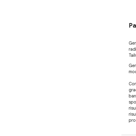
Pa
Gen
rad
Tail
Gen
mod
Con
grad
barr
spos
ris
risu
pro
Che