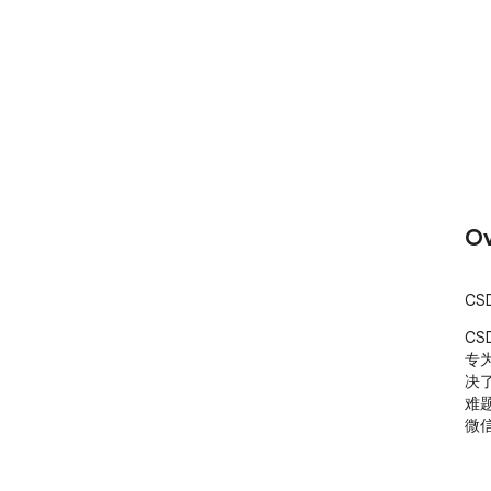
Ov
C
C
专
决
难
微