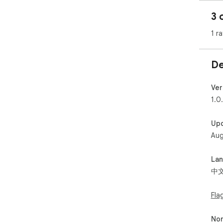
3 
1 ra
De
Ver
1.0
Up
Aug
La
中
Fla
Non