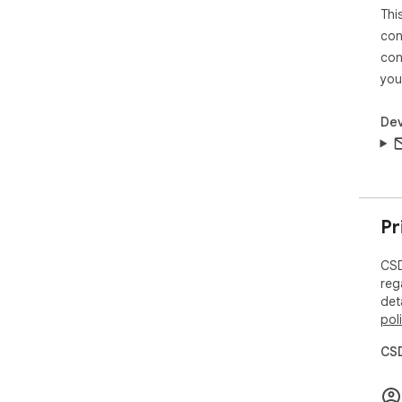
Thi
con
con
you
Dev
Pr
CSD
reg
det
pol
CSD