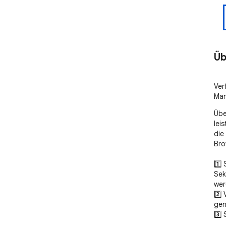
Üb
Ver
Mar
Übe
lei
die
Brow
1️⃣
Sek
wer
2️⃣
gen
3️⃣
Sym