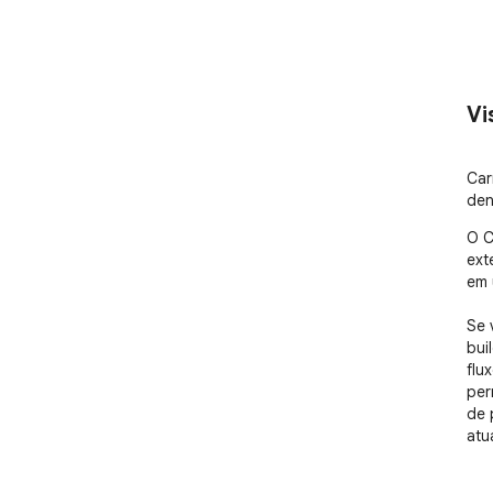
Vi
Car
den
O C
ext
em 
Se 
bui
flu
per
de 
atu