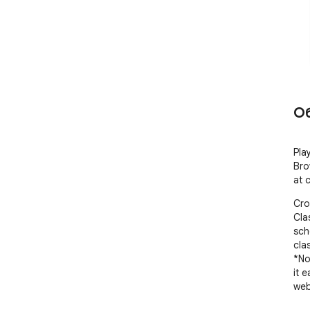
О
Pla
Bro
at 
Cro
Cla
sch
cla
*No
it 
web