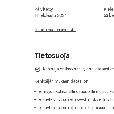
Päivitetty
Kiele
16. elokuuta 2024
53 kie
Ilmoita huolenaiheesta
Tietosuoja
Kehittäjä on ilmoittanut, ettei dataasi k
Kehittäjän mukaan datasi on
ei myydä kolmansille osapuolille muissa ku
ei käytetä tai siirretä syystä, joka ei liity 
ei käytetä tai siirretä luottokelpoisuuden t