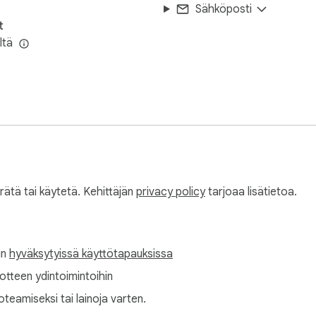
Sähköposti
t
ltä
erätä tai käytetä. Kehittäjän
privacy policy
tarjoaa lisätietoa.
in
hyväksytyissä käyttötapauksissa
tuotteen ydintoimintoihin
oteamiseksi tai lainoja varten.