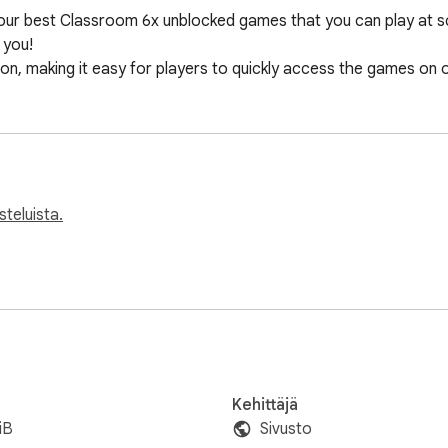
ur best Classroom 6x unblocked games that you can play at sc
you!

, making it easy for players to quickly access the games on 
steluista.
Kehittäjä
iB
Sivusto