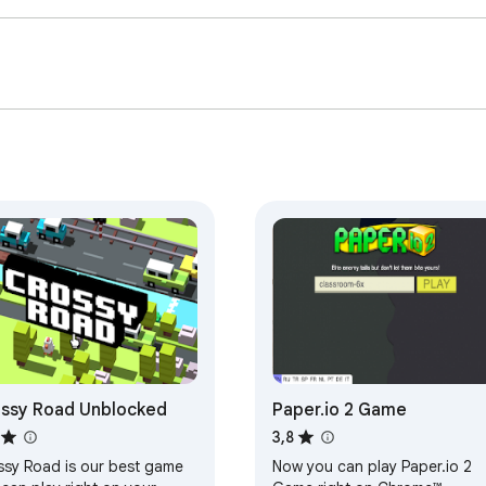
ssy Road Unblocked
Paper.io 2 Game
3,8
ssy Road is our best game
Now you can play Paper.io 2