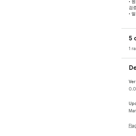
• 
검증
• 멀
교차
• 
• 
5 
━━━
1 ra
🧠
• 
• 
De
• 
━━━
Ver
🛡
0.0
• 
• 
Up
• 
Mar
━━━
📋
Fla
1.
2.