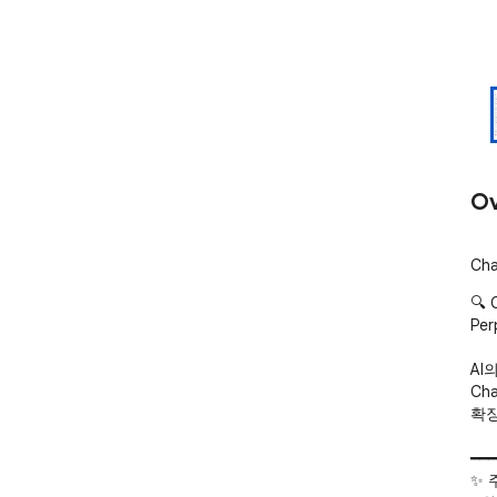
Ov
Ch
🔍 
Pe
AI
Ch
확장
━━━
✨ 