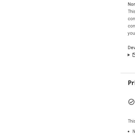
Non
다

3.
Thi
4.
con
con
━━━
you
⚠️
• G
• P
Dev
• 
━━━
🔗
• 
Pr
Gem
  https://chromewebstore.google.com/detail/cross-
che
AI
더 
Thi
N