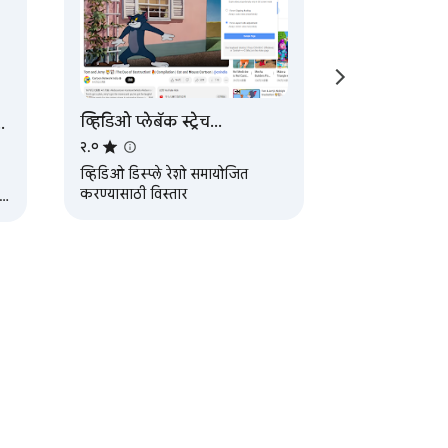
.

व्हिडिओ प्लेबॅक स्ट्रेच
स्केलिंगमध्ये बदल
२.०
व्हिडिओ डिस्प्ले रेशो समायोजित
करण्यासाठी विस्तार
लसह तणावमुक्त संपादनाचा आनंद घ्या.
दत