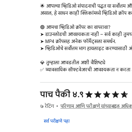
🌟 आपल्या व्हिडिओ संपादनाची पद्धत या सर्वोत्तम ऑ
असाल, हे साधन काही क्लिकांमध्ये व्हिडिओ क्रॉप करण
🟢 आमचा व्हिडिओ क्रॉपर का वापरावा?

➤ डाउनलोडची आवश्यकता नाही – सर्व काही तुमच्या ब
➤ MP4 क्रॉपसह अनेक फॉर्मॅट्सला समर्थन.

➤ व्हिडिओचे सर्वोत्तम भाग हायलाइट करण्यासाठी ऑ
💎 तुम्हाला आवडतील अशी वैशिष्ट्ये

✅ व्यावसायिक सॉफ्टवेअरची आवश्यकता न करता ऑ
✅ ड्रॅग आणि ड्रॉप फंक्शनसह अचूक क्रॉपिंग.

✅ MP4 सारख्या लोकप्रिय फॉर्मॅट्ससाठी समर्थित, 
✅ सर्वांसाठी, नवशिक्यांपासून प्रोपर्यंत योग्य असलेल
पाच पैकी ४.९
✅ जलद आणि कार्यक्षम – संपादन करतांना वेळ वाचव
७ रेटिंग
परिणाम आणि परीक्षणे यांच्याबद्दल अधिक
💡 ३ स्टेप्समध्ये व्हिडिओ ऑनलाइन कसे क्रॉप करावे
1️⃣ संपादित करायचा फाइल निवडा.

सर्व परीक्षणे पहा
2️⃣ फ्रेम सेट करा आणि व्हिडिओ क्रॉप करा.
