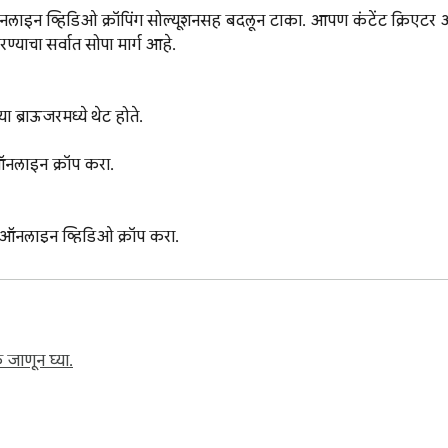
नलाइन व्हिडिओ क्रॉपिंग सोल्यूशनसह बदलून टाका. आपण कंटेंट क्रिएटर असो,
्याचा सर्वात सोपा मार्ग आहे.

्राऊजरमध्ये थेट होते.

नलाइन क्रॉप करा.

नलाइन व्हिडिओ क्रॉप करा.

MP4 क्रॉप करणे सहज.

ी वापरण्यास सोपी इंटरफेस.

ा.

 जाणून घ्या.
?
