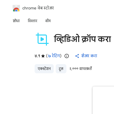
chrome वेब स्टोअर
शोधा
विस्तार
थीम
व्हिडिओ क्रॉप करा
४.९
(
७ रेटिंग
)
शेअर करा
एक्स्टेंशन
टूल
२,००० वापरकर्ते