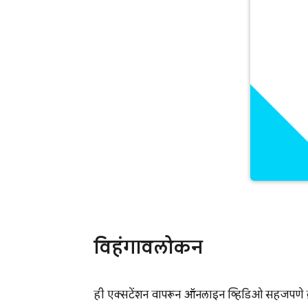
विहंगावलोकन
ही एक्सटेंशन वापरून ऑनलाइन व्हिडिओ सहजपणे क्रॉ