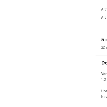
A t
A t
5 
30 
De
Ver
1.0
Up
Nov