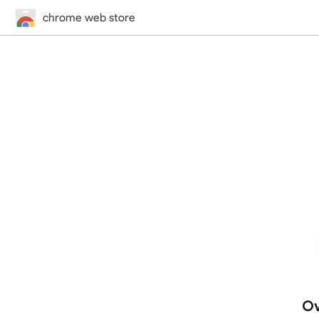
chrome web store
Ov