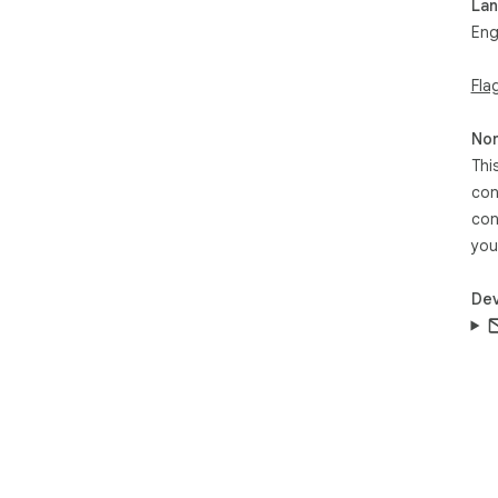
La
Eng
Fla
Non
Thi
con
con
you
Dev