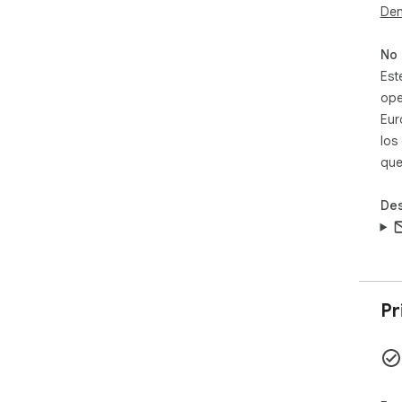
Den
No 
Est
ope
Eur
los
que
Des
Pr