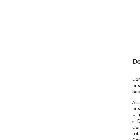
De
Con
cre
has
Asi
cre
⭐ F
✅ D
Con
tot