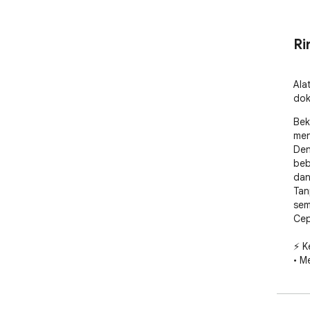
Ri
Ala
dok
Bek
men
Den
beb
dan
Tan
sem
Cep
⚡ K
• M
men
• M
ant