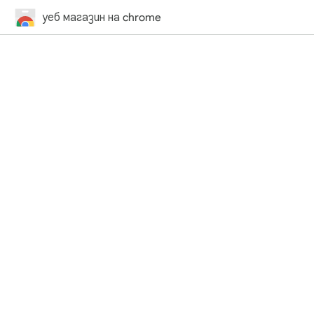
уеб магазин на chrome