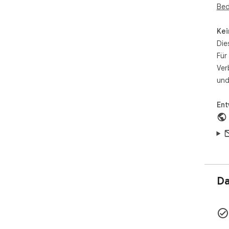
Bed
Kei
Die
Für
Ver
und
Ent
Da