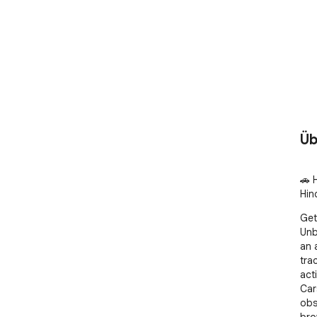
Üb
🚗 
Hin
Get
Unb
an 
tra
act
Car
obs