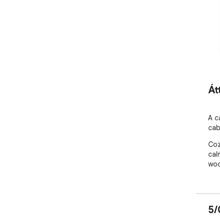
Át
A c
cab
Coz
cal
woo
5/