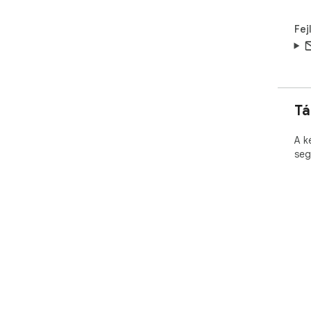
Fej
Tá
A k
seg