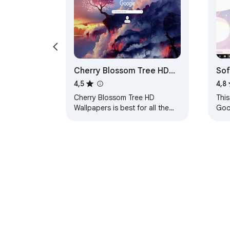
Cherry Blossom Tree HD
Sof
Wallpapers Theme
4,5
4,8
Cherry Blossom Tree HD
This
Wallpapers is best for all the
Goo
users who love to set their
loo
theme to Cherry Blossom Tree
noth
wallpapers. HOW TO…
them
Σχετικά με το Chrome Web Store