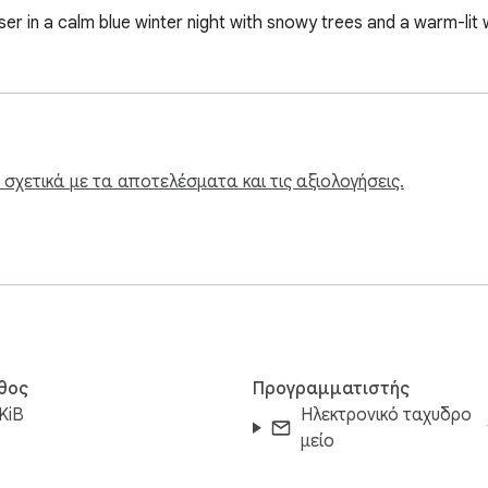
r in a calm blue winter night with snowy trees and a warm-lit
χετικά με τα αποτελέσματα και τις αξιολογήσεις.
θος
Προγραμματιστής
KiB
Ηλεκτρονικό ταχυδρο
μείο