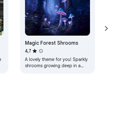
Magic Forest Shrooms
4,7
e
A lovely theme for you! Sparkly
shrooms growing deep in a
magic forest! Lots of peaceful
blues and purples help calm
your mind as…
ι παροχής υπηρεσιών
Βοήθεια