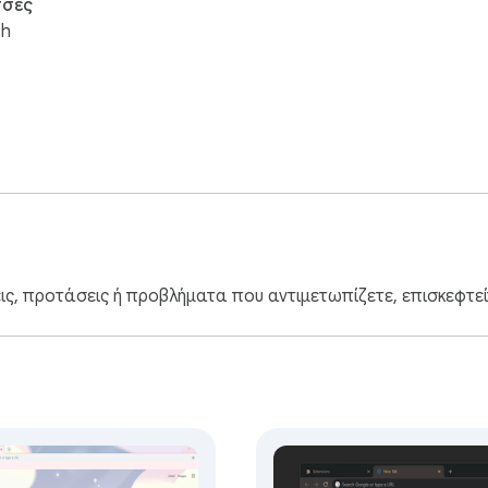
σες
sh
εις, προτάσεις ή προβλήματα που αντιμετωπίζετε, επισκεφτε