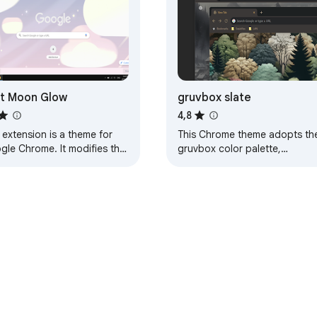
t Moon Glow
gruvbox slate
4,8
 extension is a theme for
This Chrome theme adopts th
gle Chrome. It modifies the
gruvbox color palette,
k of your browser, and
designed for dark mode.
ing else. This particular
Details: It includes a tile-able
e will…
background suitable…
Πίνακας ελέγχου προγραμματιστή
Πολιτική απορρήτου
Όρο