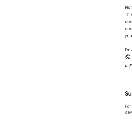
Non
Thi
con
con
you
Dev
Su
For
dev