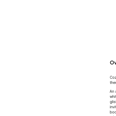
Ov
Coz
the
An 
whit
glis
inv
bod