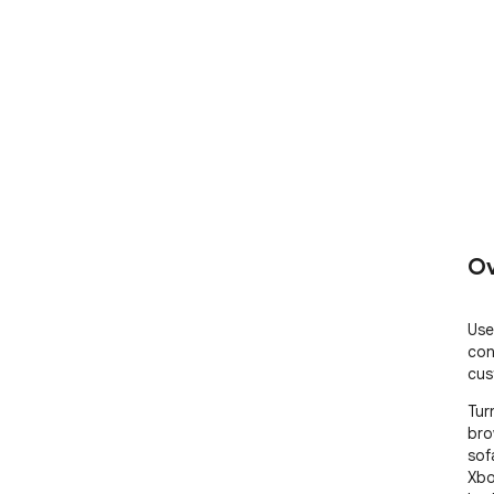
Ov
Use
con
cus
Tur
bro
sof
Xbo