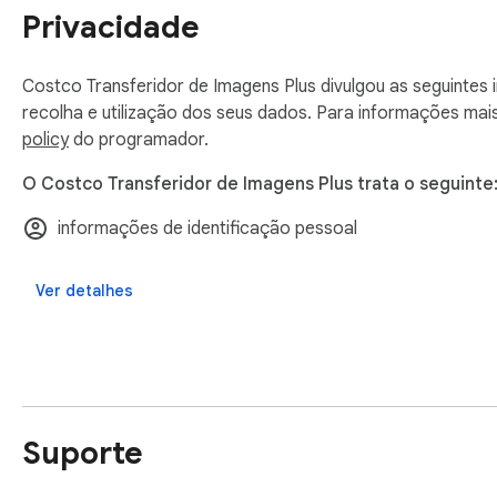
- If you have any questions or need support, please contact
Privacidade
Disclaimer

Costco Transferidor de Imagens Plus divulgou as seguintes
- Costco and all related marks are trademarks of Costco.com
recolha e utilização dos seus dados. Para informações mai
has no relationship with Costco Inc.
policy
do programador.
O Costco Transferidor de Imagens Plus trata o seguinte
informações de identificação pessoal
Ver detalhes
Suporte