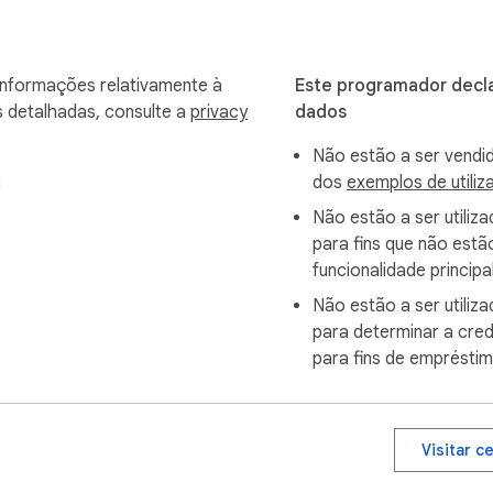
 us here: https://forms.gle/cruHffoyoaFBPXqj7

 informações relativamente à
Este programador decla
, Inc. or its affiliates. This independent project was develop
s detalhadas, consulte a
privacy
dados
Não estão a ser vendid
:
dos
exemplos de utili
Não estão a ser utiliz
para fins que não est
funcionalidade principa
Não estão a ser utiliz
para determinar a cred
para fins de empréstim
Visitar c