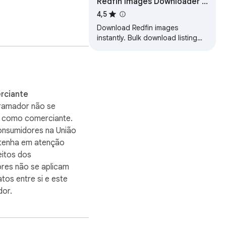
Redfin Images Downloader -
Images and Property
4,5
Download Redfin images
ow these steps:

instantly. Bulk download listing
photos and export ZIP in one
click.
 file.

rciante
ramador não se
ou como comerciante.
onsumidores na União
 tenha em atenção
eitos dos
res não se aplicam


tos entre si e este
or.