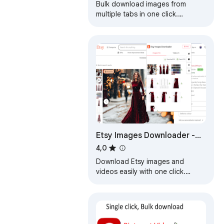
Bulk download images from
multiple tabs in one click.
Supports AVIF, WebP & AI-
generated images. Filter by
resolution and file type.
Etsy Images Downloader -
Download HD Images &
4,0
Videos
Download Etsy images and
videos easily with one click.
Scrape HD images, copy to Excel
fast.