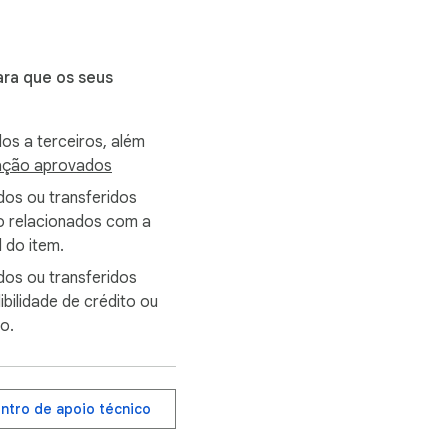
ra que os seus
ed by ExtensionGod and 
os a terceiros, além
zação aprovados
ados ou transferidos
ão relacionados com a
l do item.
ados ou transferidos
ibilidade de crédito ou
o.
entro de apoio técnico