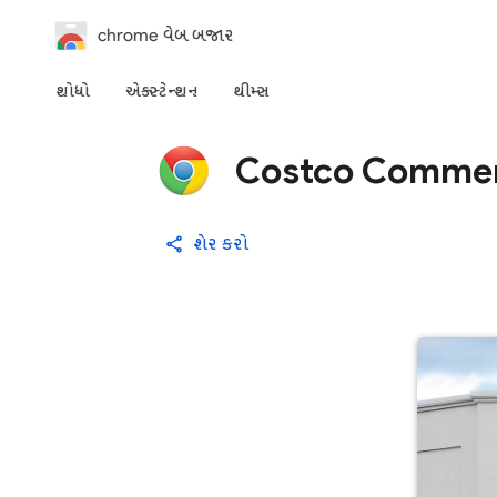
chrome વેબ બજાર
શોધો
એક્સ્ટેન્શન
થીમ્સ
Costco Commen
શેર કરો