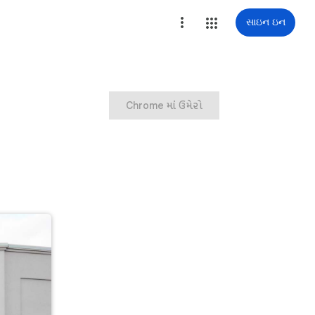
સાઇન ઇન
Chrome માં ઉમેરો