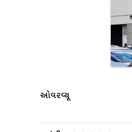
ઓવરવ્યૂ