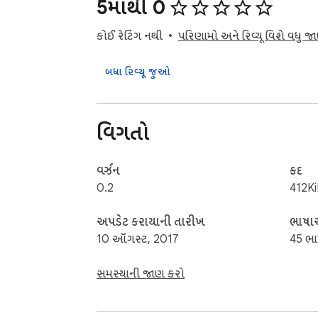
5માંથી 0
કોઈ રેટિંગ નથી
પરિણામો અને રિવ્યૂ વિશે વધુ જ
બધા રિવ્યૂ જુઓ
વિગતો
વર્ઝન
કદ
0.2
412K
અપડેટ કરાયાની તારીખ
ભાષ
10 ઑગસ્ટ, 2017
45 ભા
સમસ્યાની જાણ કરો