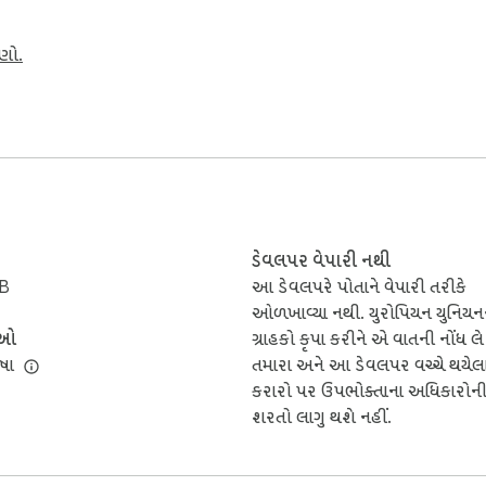
ાણો.
ડેવલપર વેપારી નથી
iB
આ ડેવલપરે પોતાને વેપારી તરીકે
ઓળખાવ્યા નથી. યુરોપિયન યુનિયન
ાઓ
ગ્રાહકો કૃપા કરીને એ વાતની નોંધ લે 
ષા
તમારા અને આ ડેવલપર વચ્ચે થયેલ
કરારો પર ઉપભોક્તાના અધિકારોન
શરતો લાગુ થશે નહીં.