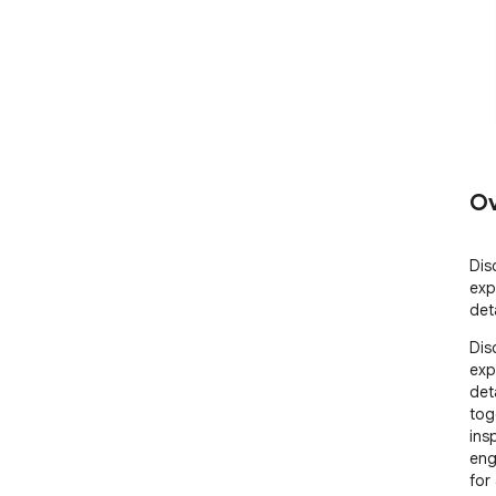
Ov
Dis
exp
det
Dis
exp
det
tog
ins
eng
for