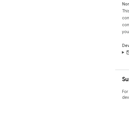
Non
Thi
con
con
you
Dev
Su
For
dev