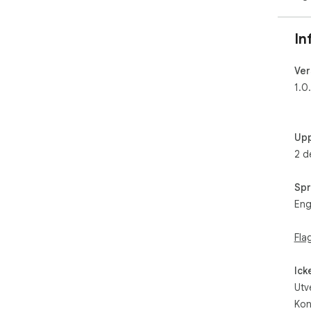
In
Ver
1.0
Upp
2 d
Spr
Eng
Fla
Ick
Utv
Kon