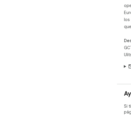
ope
Eur
los
que
Des
GC
Uli
Ay
Si 
pág