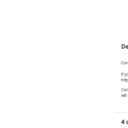
De
Cor
If y
htt
Cor
wil
4 