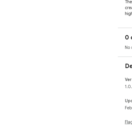
The
cre
hig
cor
hor
clo
0 
No 
De
Ver
1.0
Up
Feb
Fla