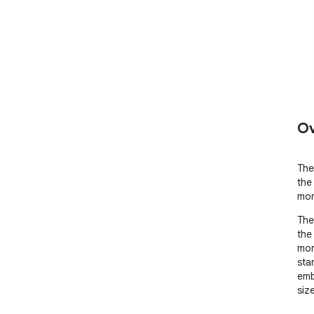
Ov
The
the
mor
The
the
mor
stan
emb
size