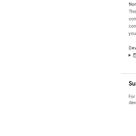
Non
Thi
con
con
you
Dev
Su
For
dev