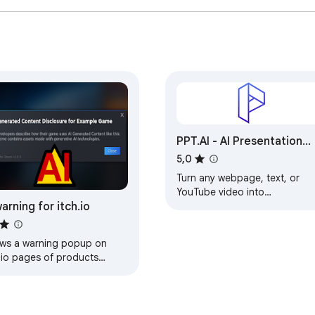
PPT.AI - AI Presentation
Maker, Fast and Free
5,0
Turn any webpage, text, or
YouTube video into
warning for itch.io
professional AI-powered
presentations in one click.
Powered by PPT.AI.
ws a warning popup on
.io pages of products
taining AI generated
tent.