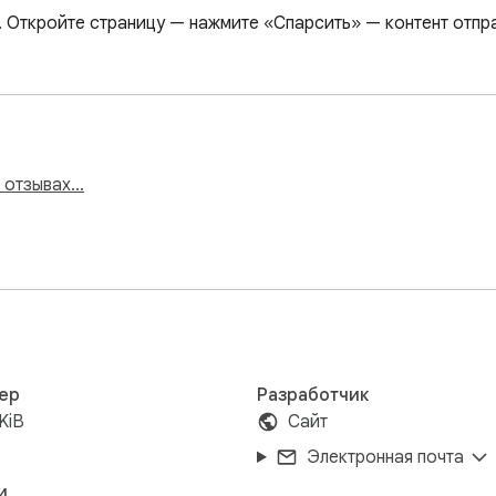
. Откройте страницу — нажмите «Спарсить» — контент отпра
и отзывах…
ер
Разработчик
KiB
Сайт
Электронная почта
и