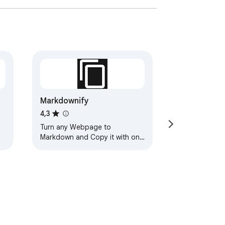
Markdownify
4,3
Turn any Webpage to
Markdown and Copy it with one
Click.