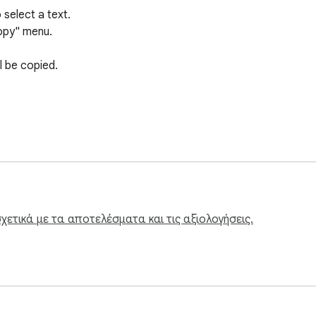
 select a text.

opy" menu.

l be copied.

ετικά με τα αποτελέσματα και τις αξιολογήσεις.