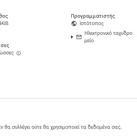
θος
Προγραμματιστής
4KiB
Ιστότοπος
Ηλεκτρονικό ταχυδρο
μείο
σες
λώσσες
 θα συλλέγει ούτε θα χρησιμοποιεί τα δεδομένα σας.