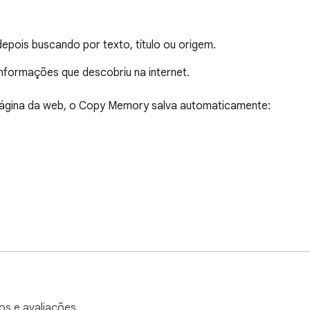
pois buscando por texto, título ou origem.
formações que descobriu na internet.

ágina da web, o Copy Memory salva automaticamente:

mações quando você precisar delas.

os e avaliações.