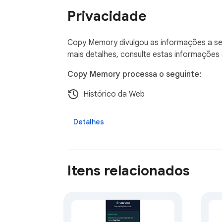
Casos de uso comuns:

Privacidade
• Anotações de pesquisa

• Artigos e tutoriais

Copy Memory divulgou as informações a seg
• Trechos de código

mais detalhes, consulte estas informações
• Citações e referências

• Informações que você deseja revisitar mai
Copy Memory processa o seguinte:
Histórico da Web
O Copy Memory foi desenvolvido para ajuda
vieram.
Detalhes
Itens relacionados