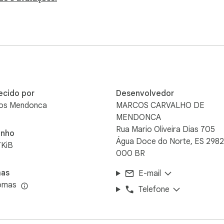
do site

ecido por
Desenvolvedor
os Mendonca
MARCOS CARVALHO DE
MENDONCA
Rua Mario Oliveira Dias 705
nho
ente no seu dispositivo.

Água Doce do Norte, ES 2982
7KiB
000 BR
mas
E-mail
iomas
Telefone