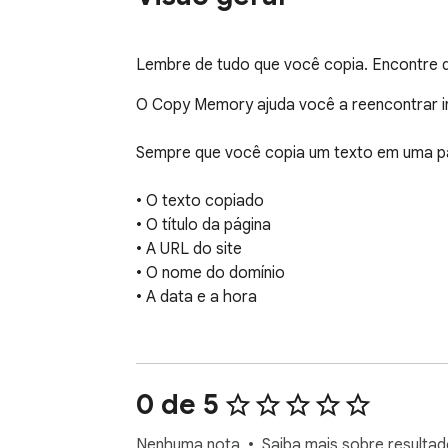
Lembre de tudo que você copia. Encontre de
O Copy Memory ajuda você a reencontrar in
Sempre que você copia um texto em uma p
• O texto copiado

• O título da página

• A URL do site

• O nome do domínio

• A data e a hora

Isso facilita encontrar novamente as infor
Recursos:

0 de 5
• Captura automática de texto copiado

Nenhuma nota
Saiba mais sobre resultad