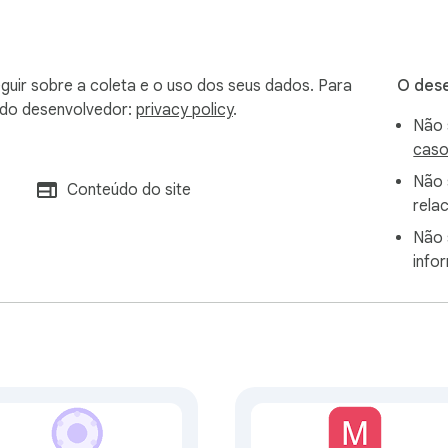
uir sobre a coleta e o uso dos seus dados. Para
O dese
 do desenvolvedor:
privacy policy
.
Não 
s tarde

caso
Não 
Conteúdo do site
r você a encontrar informações copiadas anteriormente, prese
rela
Não 
info