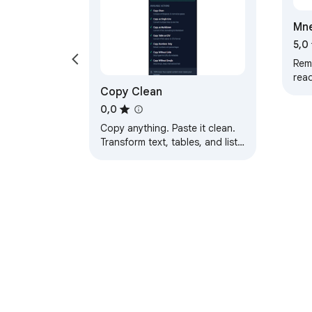
Mn
5,0
Rem
read
Copy Clean
all 
deep
0,0
Copy anything. Paste it clean.
Transform text, tables, and lists
into clean clipboard content
completely locally.
Sobre a Chrome Web Store