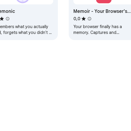
emonic
Memoir - Your Browser's
Memory
0,0
embers what you actually
Your browser finally has a
, forgets what you didn't –
memory. Captures and
available for search or
summarizes pages you visit,
er AI queries.
searchable with AI.
Painel de Controle do desenvolvedor
Política de Privacidade