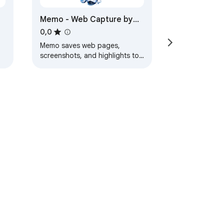
Memo - Web Capture by
MemorySpace
0,0
Memo saves web pages,
screenshots, and highlights to
your AI memory. Never lose
what you find online.
Termos de Serviço
Ajuda