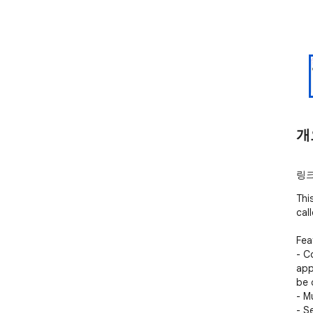
개
링크
Thi
cal
Feat
- C
app
be 
- M
- Se