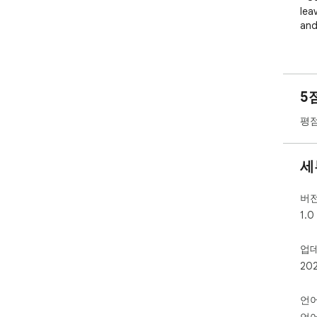
lea
and
Jus
5
평점
세
버
1.0
업
20
언