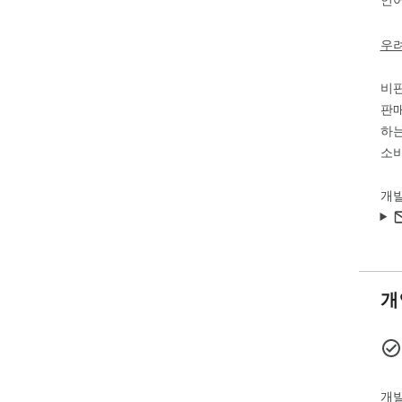
언어
우
비
판매
하는
소비
개
개
개발