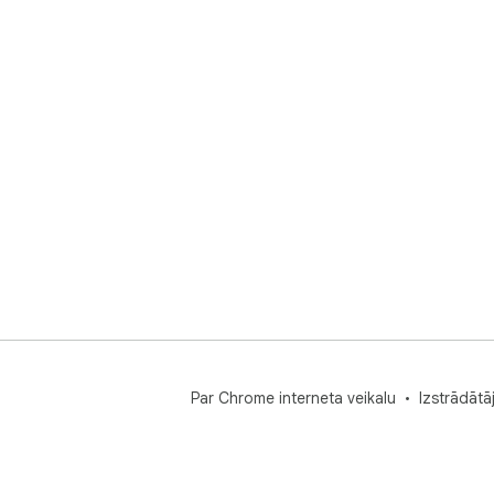
Par Chrome interneta veikalu
Izstrādātā