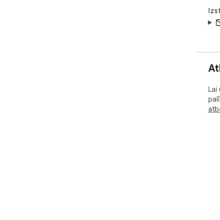
Izs
At
Lai
pal
atba